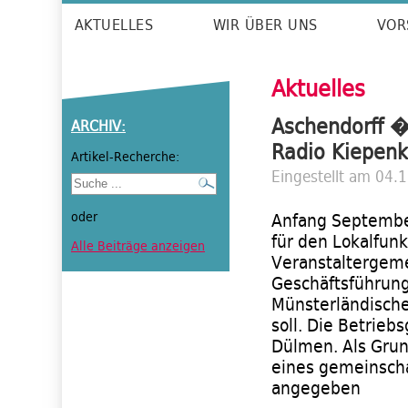
AKTUELLES
WIR ÜBER UNS
VOR
Aktuelles
Aschendorff �
ARCHIV:
Radio Kiepenk
Artikel-Recherche:
Eingestellt am 04.
oder
Anfang Septembe
für den Lokalfunk
Alle Beiträge anzeigen
Veranstaltergemei
Geschäftsführung
Münsterländisc
soll. Die Betriebs
Dülmen. Als Grun
eines gemeinscha
angegeben