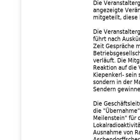
Die Veranstalter
angezeigte Verä
mitgeteilt, dies
Die Veranstalter
führt nach Auskü
Zeit Gespräche m
Betriebsgesellsch
verläuft. Die Mit
Reaktion auf die
Kiepenkerl- sein 
sondern in der M
Sendern gewinne
Die Geschäftslei
die "Übernahme" 
Meilenstein" für
Lokalradioaktivit
Ausnahme von Ra
Aschendorffsche