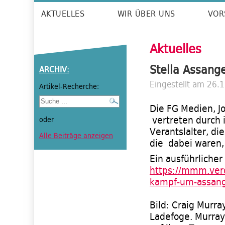
AKTUELLES
WIR ÜBER UNS
VOR
Aktuelles
Stella Assang
ARCHIV:
Eingestellt am 26.
Artikel-Recherche:
Die FG Medien, J
vertreten durch 
oder
Verantslalter, di
Alle Beiträge anzeigen
die dabei waren,
Ein ausführlicher
https://mmm.verd
kampf-um-assan
Bild: Craig Murra
Ladefoge. Murray